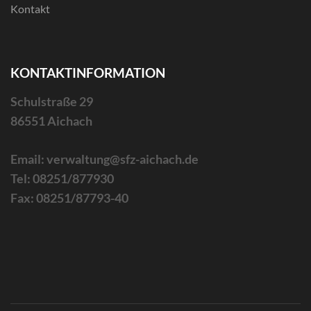
Kontakt
KONTAKTINFORMATION
Schulstraße 29
86551 Aichach
Email: verwaltung@sfz-aichach.de
Tel: 08251/877930
Fax: 08251/87793-40