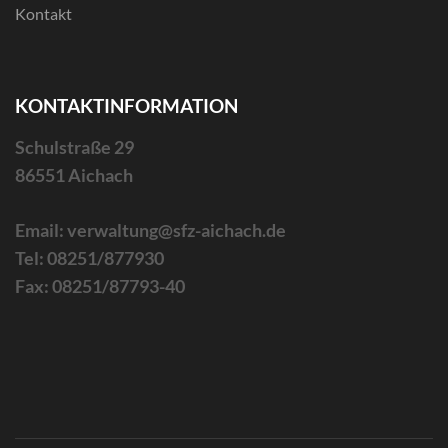
Kontakt
KONTAKTINFORMATION
Schulstraße 29
86551 Aichach
Email: verwaltung@sfz-aichach.de
Tel: 08251/877930
Fax: 08251/87793-40