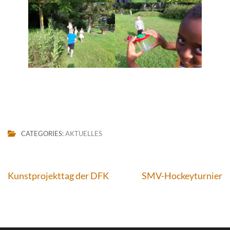
CATEGORIES:
AKTUELLES
Beitragsnavigation
Kunstprojekttag der DFK
SMV-Hockeyturnier