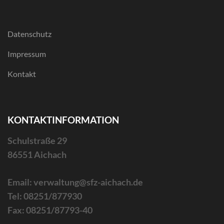
Datenschutz
Impressum
Kontakt
KONTAKTINFORMATION
Schulstraße 29
86551 Aichach
Email: verwaltung@sfz-aichach.de
Tel: 08251/877930
Fax: 08251/87793-40