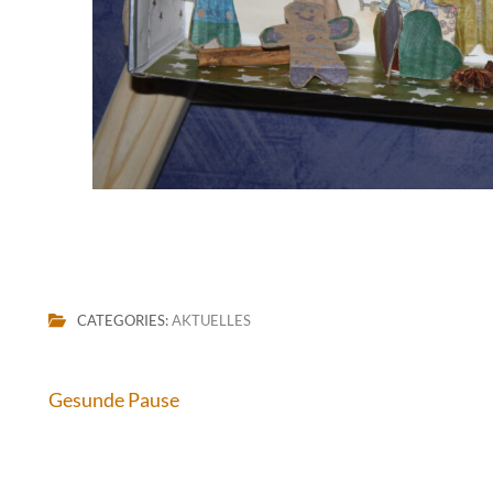
CATEGORIES:
AKTUELLES
Beitragsnavigation
Gesunde Pause