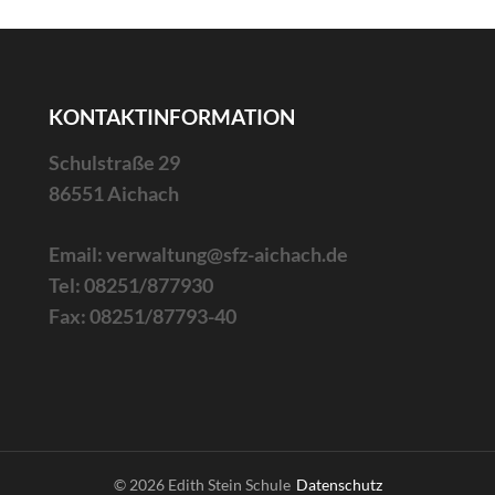
KONTAKTINFORMATION
Schulstraße 29
86551 Aichach
Email: verwaltung@sfz-aichach.de
Tel: 08251/877930
Fax: 08251/87793-40
© 2026 Edith Stein Schule
Datenschutz