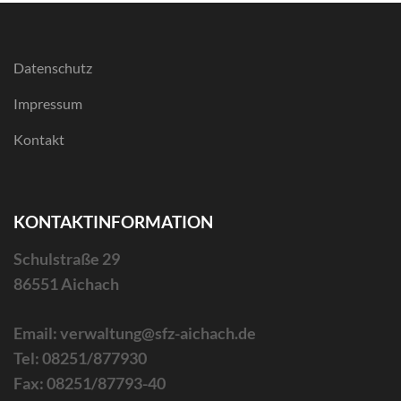
Datenschutz
Impressum
Kontakt
KONTAKTINFORMATION
Schulstraße 29
86551 Aichach
Email: verwaltung@sfz-aichach.de
Tel: 08251/877930
Fax: 08251/87793-40