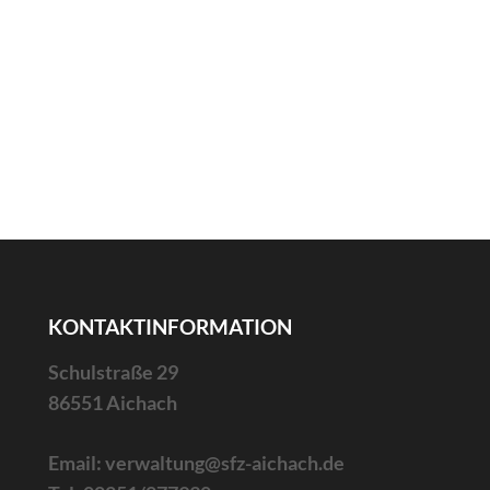
Beitragsnavigation
KONTAKTINFORMATION
Schulstraße 29
86551 Aichach
Email: verwaltung@sfz-aichach.de